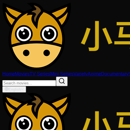
Home
Movies
TV Series
Mini Series
Variety
Anime
Documentary
English