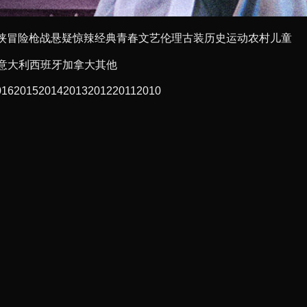
侠
冒险
枪战
悬疑
惊辣
经典
青春
文艺
伦理
古装
历史
运动
农村
儿童
意大利
西班牙
加拿大
其他
016
2015
2014
2013
2012
2011
2010