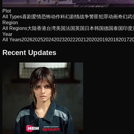
Plot
All Types
喜剧
爱情
恐怖
动作
科幻
剧情
战争
警匪
犯罪
动画
奇幻
武
Region
All Regions
大陆
香港
台湾
美国
法国
英国
日本
韩国
德国
泰国
印度
Year
All Years
2026
2025
2024
2023
2022
2021
2020
2019
2018
2017
2
Recent Updates