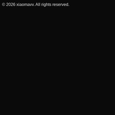
©
2026
xiaomavv. All rights reserved.