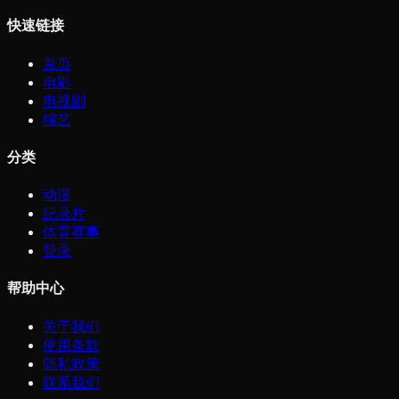
快速链接
首页
电影
电视剧
综艺
分类
动漫
纪录片
体育赛事
登录
帮助中心
关于我们
使用条款
隐私政策
联系我们