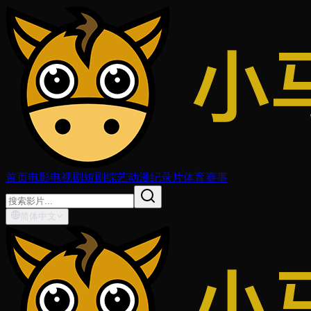
首页
电影
电视剧
短剧
综艺
动漫
纪录片
体育赛事
简体中文