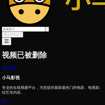
简体中文
视频已被删除
返回首页
小马影视
专业的在线视频平台，为您提供最新最热门的电影、电视剧、
综艺等内容。