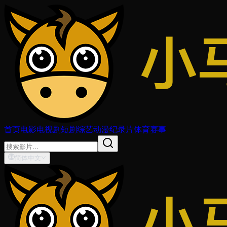
首页
电影
电视剧
短剧
综艺
动漫
纪录片
体育赛事
简体中文